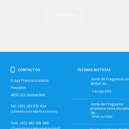
ENVIAR IDEIA
CONTACTOS
ÚLTIMAS NOTÍCIAS
Junta de Freguesia vol
Praça Francisco Inácio
apoiar as...
Pevidém
7 de Ago 2026
4835-321 Guimarães
Junta de Freguesia
Tel. +351 253 531 824
promove nova iniciati
(Chamada para rede fixa nacional)
de...
29 de Jul 2026
Tem. +351 967 391 049
(Chamada para rede móvel nacional)