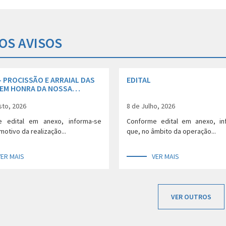
OS AVISOS
– PROCISSÃO E ARRAIAL DAS
EDITAL
 EM HONRA DA NOSSA
 DO LEITE – FREGUESIA DE
(SÃO JORGE)
sto, 2026
8 de Julho, 2026
e edital em anexo, informa-se
Conforme edital em anexo, i
motivo da realização...
que, no âmbito da operação...
VER MAIS
VER MAIS
VER OUTROS