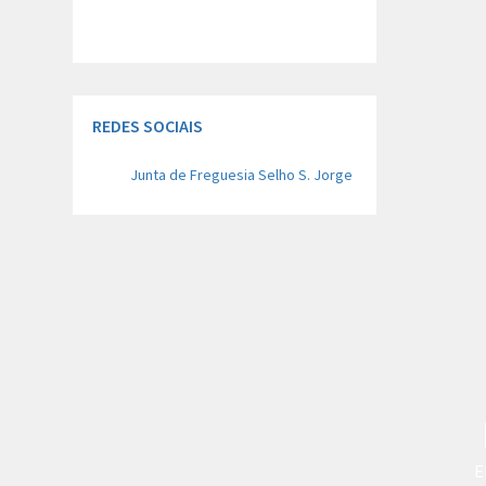
Concentimento para tratamento de
dados
REDES SOCIAIS
Junta de Freguesia Selho S. Jorge
E