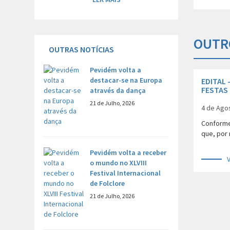
OUTR
OUTRAS NOTÍCIAS
Pevidém volta a
destacar-se na Europa
EDITAL 
FESTAS
através da dança
SENHORA
21 de Julho, 2026
SELHO 
4 de Ago
Conform
que, por 
Pevidém volta a receber
o mundo no XLVIII
Festival Internacional
de Folclore
21 de Julho, 2026