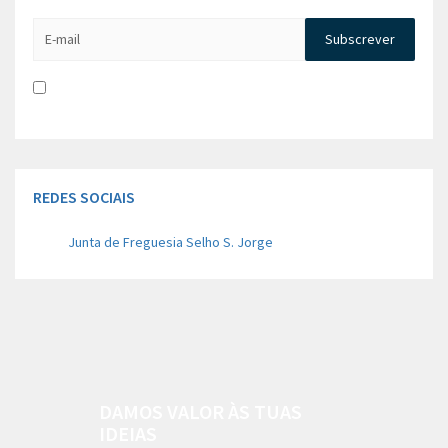
Li e aceito a
Política de Privacidade e Concentimento para
tratamento de dados
REDES SOCIAIS
Junta de Freguesia Selho S. Jorge
DAMOS VALOR ÀS TUAS
IDEIAS