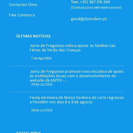
Tem. +351 967 391 049
Contactos Úteis
(Chamada para rede móvel nacional)
Fale Connosco
geral@jfpevidem.pt
ÚLTIMAS NOTÍCIAS
Junta de Freguesia volta a apoiar as famílias nas
Férias de Verão das Crianças
7 de Ago 2026
Junta de Freguesia promove nova iniciativa de apoio
às instituições locais com o desenvolvimento do
website da ASPEV –...
29 de Jul 2026
Festa em Honra de Nossa Senhora do Leite regressa
a Pevidém nos dias 8 e 9 de agosto
28 de Jul 2026
SOCIAL MIDIA