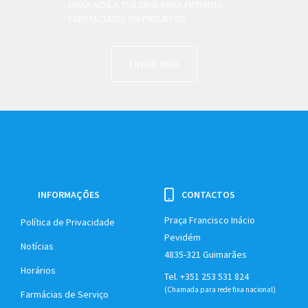
ENVIA-NOS A TUA IDEIA PARA FUTUROS
ESPETÁCULOS OU PROJETOS
ENVIAR IDEIA
INFORMAÇÕES
CONTACTOS
Praça Francisco Inácio
Política de Privacidade
Pevidém
Notícias
4835-321 Guimarães
Horários
Tel. +351 253 531 824
(Chamada para rede fixa nacional)
Farmácias de Serviço