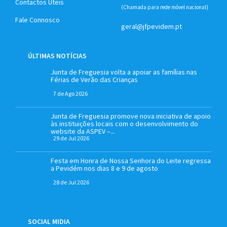
Contactos Úteis
(Chamada para rede móvel nacional)
Fale Connosco
geral@jfpevidem.pt
ÚLTIMAS NOTÍCIAS
Junta de Freguesia volta a apoiar as famílias nas
Férias de Verão das Crianças
7 de Ago 2026
Junta de Freguesia promove nova iniciativa de apoio
às instituições locais com o desenvolvimento do
website da ASPEV –...
29 de Jul 2026
Festa em Honra de Nossa Senhora do Leite regressa
a Pevidém nos dias 8 e 9 de agosto
28 de Jul 2026
SOCIAL MIDIA