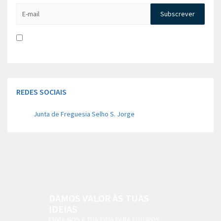
Li e aceito a
Política de Privacidade e Concentimento para
tratamento de dados
REDES SOCIAIS
Junta de Freguesia Selho S. Jorge
DAMOS VALOR ÀS TUAS
IDEIAS
ENVIA-NOS A TUA IDEIA PARA FUTUROS