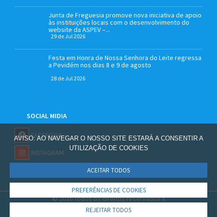
Junta de Freguesia promove nova iniciativa de apoio
às instituições locais com o desenvolvimento do
website da ASPEV –...
29 de Jul 2026
Festa em Honra de Nossa Senhora do Leite regressa
a Pevidém nos dias 8 e 9 de agosto
28 de Jul 2026
SOCIAL MIDIA
FACEBOOK
AVISO: AO NAVEGAR O NOSSO SITE ESTARÁ A CONSENTIR A
UTILIZAÇÃO DE COOKIES
INSTAGRAM
ACEITAR TODOS
PREFERÊNCIAS DE COOKIES
© 2026 Todos os direitos reservados à
Junta de Freguesia Selho S. Jorge
REJEITAR TODOS