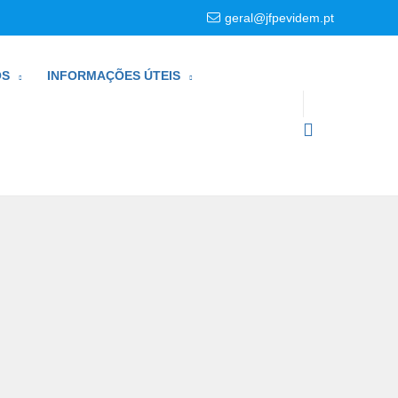
geral@jfpevidem.pt
OS
INFORMAÇÕES ÚTEIS