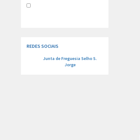
Li e aceito a
Política de Privacidade e
Concentimento para tratamento de
dados
REDES SOCIAIS
Junta de Freguesia Selho S.
Jorge