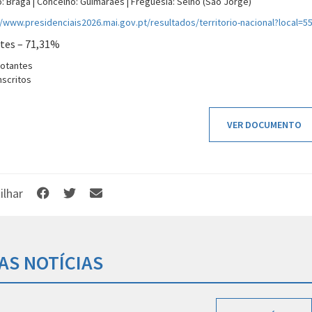
to: Braga | Concelho: Guimarães | Freguesia: Selho (São Jorge)
//www.presidenciais2026.mai.gov.pt/resultados/territorio-nacional?local=5
tes –
71,31%
votantes
nscritos
VER DOCUMENTO
ilhar
AS NOTÍCIAS