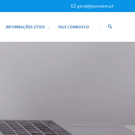
geral@jfpevidem.pt
INFORMAÇÕES ÚTEIS
FALE CONNOSCO