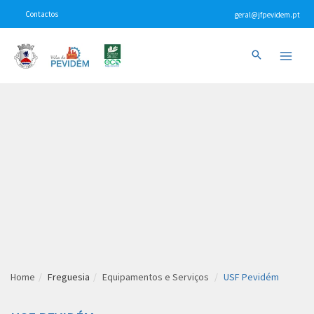
Skip
Contactos
geral@jfpevidem.pt
to
content
Main
Menu
Home
Freguesia
Equipamentos e Serviços
USF Pevidém