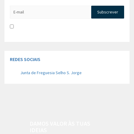
Li e aceito a
Política de Privacidade e Concentimento para
tratamento de dados
REDES SOCIAIS
Junta de Freguesia Selho S. Jorge
DAMOS VALOR ÀS TUAS
IDEIAS