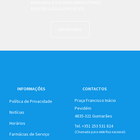
ENVIA-NOS A TUA IDEIA PARA FUTUROS
ESPETÁCULOS OU PROJETOS
ENVIAR IDEIA
INFORMAÇÕES
CONTACTOS
Praça Francisco Inácio
Política de Privacidade
Pevidém
Notícias
4835-321 Guimarães
Horários
Tel. +351 253 531 824
(Chamada para rede fixa nacional)
Farmácias de Serviço