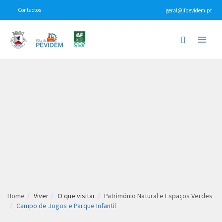
Skip
Contactos
geral@jfpevidem.pt
to
content
Main
Menu
Home
Viver
O que visitar
Património Natural e Espaços Verdes
Campo de Jogos e Parque Infantil