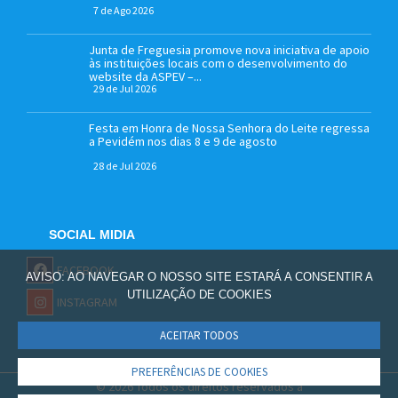
7 de Ago 2026
Junta de Freguesia promove nova iniciativa de apoio
às instituições locais com o desenvolvimento do
website da ASPEV –...
29 de Jul 2026
Festa em Honra de Nossa Senhora do Leite regressa
a Pevidém nos dias 8 e 9 de agosto
28 de Jul 2026
SOCIAL MIDIA
FACEBOOK
AVISO: AO NAVEGAR O NOSSO SITE ESTARÁ A CONSENTIR A
UTILIZAÇÃO DE COOKIES
INSTAGRAM
ACEITAR TODOS
PREFERÊNCIAS DE COOKIES
© 2026 Todos os direitos reservados à