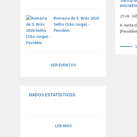
Junta d
iniciati
locais 
website
29 de Jul
Romaria de S. Brás 2026
Selho (São Jorge) -
A Junta 
Pevidém
(Pevidém)
VER EVENTOS
DADOS ESTATÍSTICOS
LER MAIS