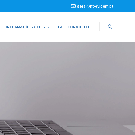
geral@jfpevidem.pt
INFORMAÇÕES ÚTEIS
FALE CONNOSCO