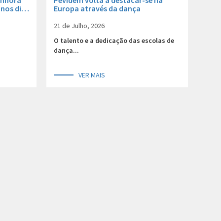
enhora
Pevidém volta a destacar-se na
 nos dias
Europa através da dança
21 de Julho, 2026
O talento e a dedicação das escolas de
dança...
VER MAIS