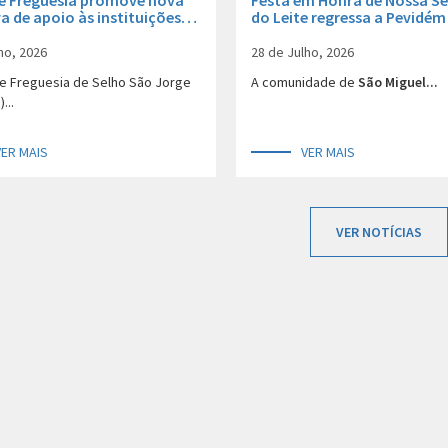
e Freguesia promove nova
Festa em Honra de Nossa S
va de apoio às instituições
do Leite regressa a Pevidém
com o desenvolvimento do
8 e 9 de agosto
 da ASPEV – Vida a Cores
ho, 2026
28 de Julho, 2026
de Freguesia de Selho São Jorge
A comunidade de
São Miguel...
...
VER MAIS
VER MAIS
VER NOTÍCIAS