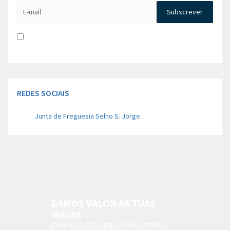
Li e aceito a
Política de Privacidade e Concentimento para
tratamento de dados
REDES SOCIAIS
Junta de Freguesia Selho S. Jorge
DAMOS VALOR ÀS TUAS
IDEIAS
ENVIA-NOS A TUA IDEIA PARA FUTUROS