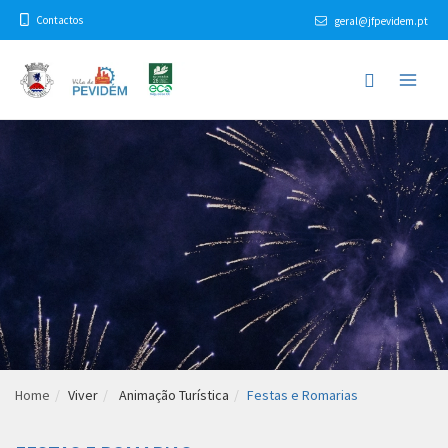
Contactos
geral@jfpevidem.pt
Home
Viver
Animação Turística
Festas e Romarias