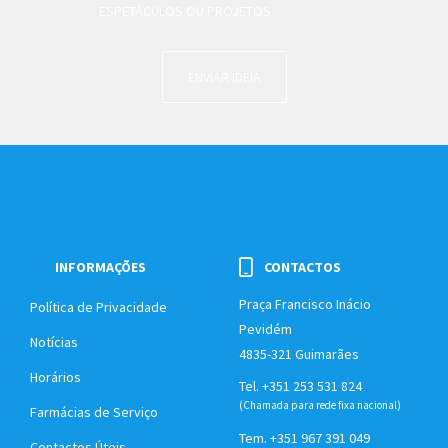
ESPETÁCULOS OU PROJETOS
ENVIAR IDEIA
INFORMAÇÕES
CONTACTOS
Praça Francisco Inácio
Política de Privacidade
Pevidém
Notícias
4835-321 Guimarães
Horários
Tel. +351 253 531 824
(Chamada para rede fixa nacional)
Farmácias de Serviço
Tem. +351 967 391 049
Contactos Úteis